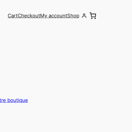
Cart
Checkout
My account
Shop
otre boutique