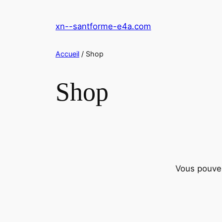
Aller
au
xn--santforme-e4a.com
contenu
Accueil
/ Shop
Shop
Vous pouve